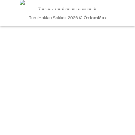
Skip
Turkuaz tarafından tasarlandı.
to
Tüm Hakları Saklıdır 2026 ©
ÖzlemMax
content