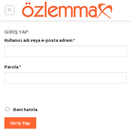
Skip
to
content
GIRIŞ YAP
Kullanıcı adı veya e-posta adresi
*
Parola
*
Beni hatırla
Giriş Yap