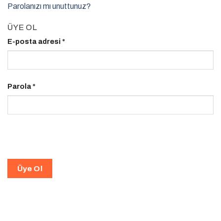
Parolanızı mı unuttunuz?
ÜYE OL
E-posta adresi
*
Parola
*
Üye Ol