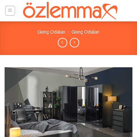
Skip
to
content
Genç Odaları
/
Genç Odaları