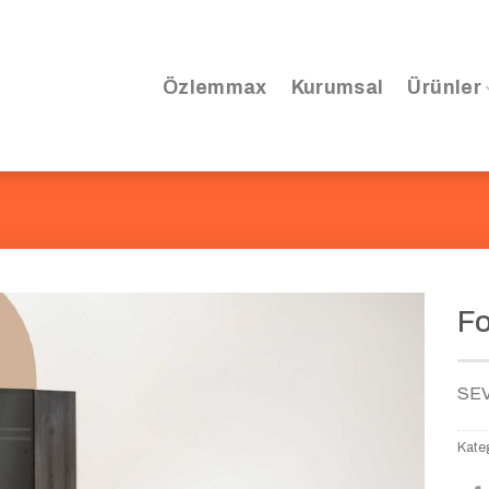
Özlemmax
Kurumsal
Ürünler
Fo
SE
Kateg